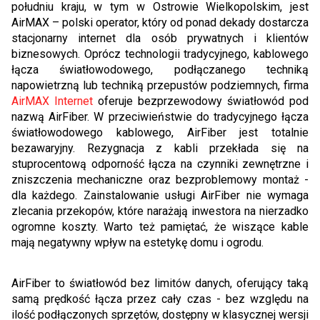
południu kraju, w tym w Ostrowie Wielkopolskim, jest
AirMAX – polski operator, który od ponad dekady dostarcza
stacjonarny internet dla osób prywatnych i klientów
biznesowych. Oprócz technologii tradycyjnego, kablowego
łącza światłowodowego, podłączanego techniką
napowietrzną lub techniką przepustów podziemnych, firma
AirMAX Internet
oferuje bezprzewodowy światłowód pod
nazwą AirFiber. W przeciwieństwie do tradycyjnego łącza
światłowodowego kablowego, AirFiber jest totalnie
bezawaryjny. Rezygnacja z kabli przekłada się na
stuprocentową odporność łącza na czynniki zewnętrzne i
zniszczenia mechaniczne oraz bezproblemowy montaż -
dla każdego. Zainstalowanie usługi AirFiber nie wymaga
zlecania przekopów, które narażają inwestora na nierzadko
ogromne koszty. Warto też pamiętać, że wiszące kable
mają negatywny wpływ na estetykę domu i ogrodu.
AirFiber to światłowód bez limitów danych, oferujący taką
samą prędkość łącza przez cały czas - bez względu na
ilość podłączonych sprzętów, dostępny w klasycznej wersji