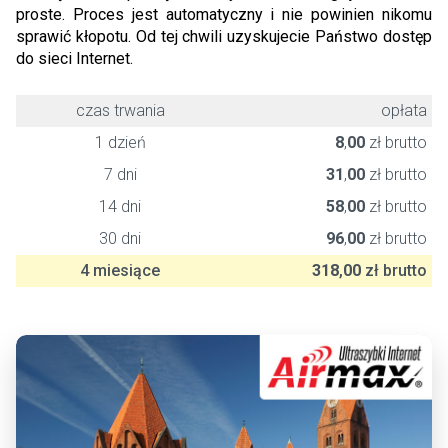
proste. Proces jest automatyczny i nie powinien nikomu
sprawić kłopotu. Od tej chwili uzyskujecie Państwo dostęp
do sieci Internet.
czas trwania
opłata
1 dzień
8
,
00
zł brutto
7 dni
31
,
00
zł brutto
14 dni
58
,
00
zł brutto
30 dni
96
,
00
zł brutto
4 miesiące
318
,
00
zł brutto